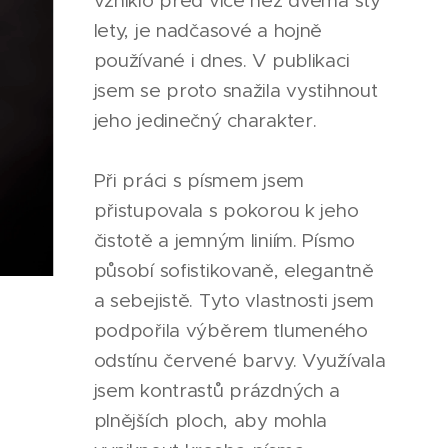
vzniklo před více než dvěma sty
lety, je nadčasové a hojně
používané i dnes. V publikaci
jsem se proto snažila vystihnout
jeho jedinečný charakter.
Při práci s písmem jsem
přistupovala s pokorou k jeho
čistotě a jemným liniím. Písmo
působí sofistikovaně, elegantně
a sebejistě. Tyto vlastnosti jsem
podpořila výběrem tlumeného
odstínu červené barvy. Využívala
jsem kontrastů prázdných a
plnějších ploch, aby mohla