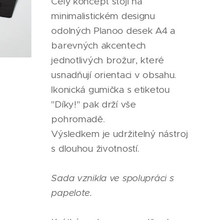
Celý koncept stojí na
minimalistickém designu
odolných Planoo desek A4 a
barevných akcentech
jednotlivých brožur, které
usnadňují orientaci v obsahu.
Ikonická gumička s etiketou
"Díky!" pak drží vše
pohromadě.
Výsledkem je udržitelný nástroj
s dlouhou životností.
Sada vznikla ve spolupráci s
papelote.